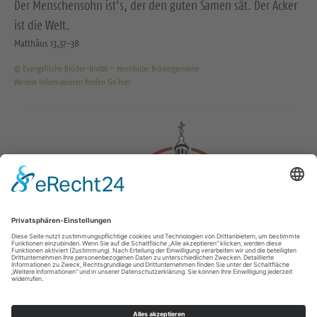
Der Menschensohn ist’s, der den guten Samen sät. Der Acker
ist die Welt.
Matthäus 13,37-38
© Evangelische Brüder-Unität – Herrnhuter Brüdergemeine
Weitere Informationen finden Sie hier
Impressum
Datenschutz
Unterstützen