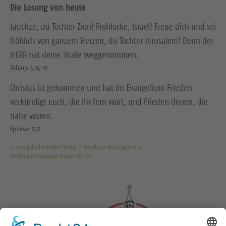
Die Losung von heute
Jauchze, du Tochter Zion! Frohlocke, Israel! Freue dich und sei
fröhlich von ganzem Herzen, du Tochter Jerusalem! Denn der
HERR hat deine Strafe weggenommen.
Zefanja 3,14-15
Christus ist gekommen und hat im Evangelium Frieden
verkündigt euch, die ihr fern wart, und Frieden denen, die
nahe waren.
Epheser 2,17
© Evangelische Brüder-Unität – Herrnhuter Brüdergemeine
Weitere Informationen finden Sie hier