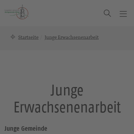
Suche
T
o
g
Startseite
Junge Erwachsenenarbeit
g
l
e
n
a
v
i
Junge
g
a
Erwachsenenarbeit
t
i
o
n
Junge Gemeinde